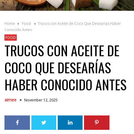
Home
Food
Trucos con Aceite de Coco Que Desearías Haber
Conocido Antes
FOOD
TRUCOS CON ACEITE DE
COCO QUE DESEARÍAS
HABER CONOCIDO ANTES
aimee
November 12, 2025